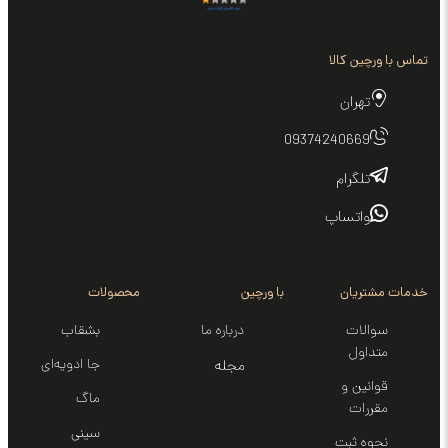
تماس با ورچین کالا
تهران
09374240669
تلگرام
واتساپ
خدمات مشتریان
با ورچین
محصولات
سوالات
درباره ما
بشقاب
متداول
جا ادویه‌ای
مجله
قوانین و
ماگ
مقررات
سینی‌
نحوه ثبت