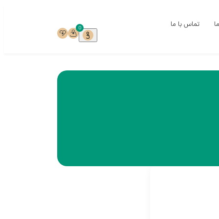
ما
تماس با ما
0
ی
ی
خ
ست
ری
میک‌