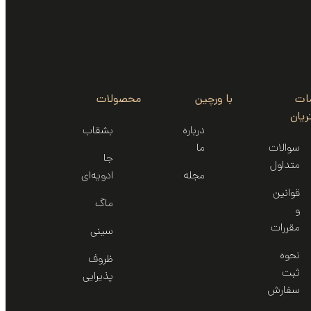
ات
با ورچین
محصولات
یان
درباره
بشقاب
سوالات
ما
جا
متداول
مجله
ادویه‌ای
قوانین
ماگ
و
مقررات
سینی‌
نحوه
ظروف
ثبت
پذیرایی
سفارش