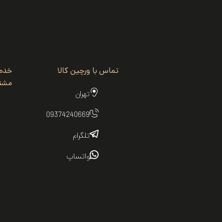
تماس با ورچین کالا
خدم
مشتر
تهران
09374240669
تلگرام
واتساپ