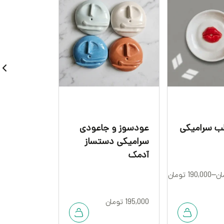
ب سرامیکی
عودسوز و جاعودی
ست سه تکه
سرامیکی دستساز
سرامیکی س
آدمک
ان
–
190,000
تومان
595,000
توما
195,000
تومان