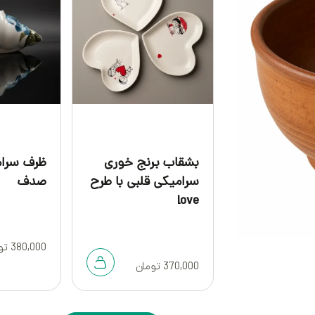
بشقاب برنج خوری
ظرف سرام
سرامیکی قلبی با طرح
صدف
love
380,000
تو
370,000
تومان