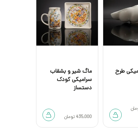
یکی طرح
ماگ شیر و بشقاب
پیش دستی
سرامیکی کودک
سرامیکی د
دستساز
طرح سنتی 
مان
435,000
تومان
1,430,000
توم