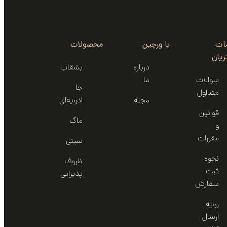
ات
با ورچین
محصولات
یان
درباره
بشقاب
سوالات
ما
جا
متداول
مجله
ادویه‌ای
قوانین
ماگ
و
مقررات
سینی‌
نحوه
ظروف
ثبت
پذیرایی
سفارش
رویه
ارسال