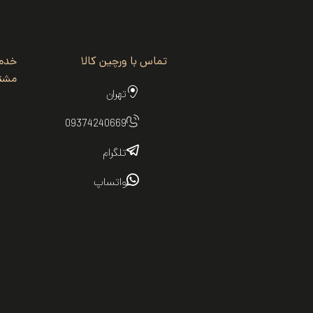
تماس با ورچین کالا
خدم
مشتر
تهران
09374240669
تلگرام
واتساپ