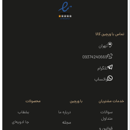
تماس با ورچین کالا
تهران
09374240669
تلگرام
واتساپ
خدمات مشتریان
با ورچین
محصولات
سوالات
درباره ما
بشقاب
متداول
جا ادویه‌ای
مجله
قوانین و