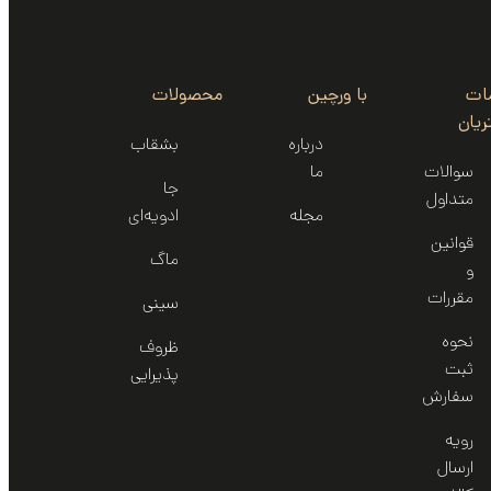
ات
با ورچین
محصولات
یان
درباره
بشقاب
سوالات
ما
جا
متداول
مجله
ادویه‌ای
قوانین
ماگ
و
مقررات
سینی‌
نحوه
ظروف
ثبت
پذیرایی
سفارش
رویه
ارسال