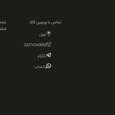
تماس با ورچین کالا
خدم
مشتر
تهران
09374240669
تلگرام
واتساپ