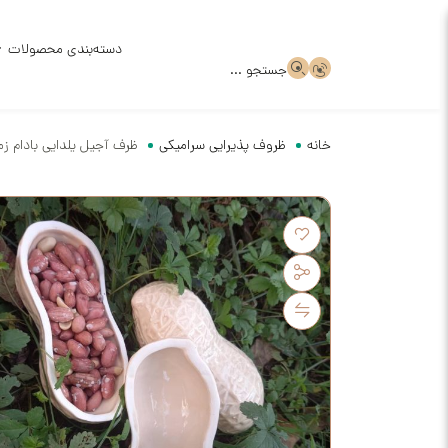
دسته‌بندی محصولات
جستجو ...
خانه
ظروف پذیرایی سرامیکی
ظرف آجیل یلدایی بادام زم
ظروف سر
ظروف سر
قالب گچ
ظروف سف