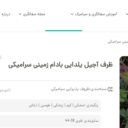
آموزش سفالگری و سرامیک
مجله سفالگری
درباره 
ینی سرامیکی
امیکی
آموزش و فرمول لعاب
آموزش زیر لعاب
0
امیکی خام
آموزش سفالگر
ظرف آجیل یلدایی بادام زمینی سرامیکی
ی استوک
سفالگری با چر
الی
سفالگری با د
دسته‌بندی:
ظروف پذیرایی سرامیکی
ناموجو
آموزش لعاب‌کا
رنگبندی :
مشکی | کرم | زرشکی | طوسی | ذغالی
آموزش هنر سرا
سایزبندی :
فری 38-44