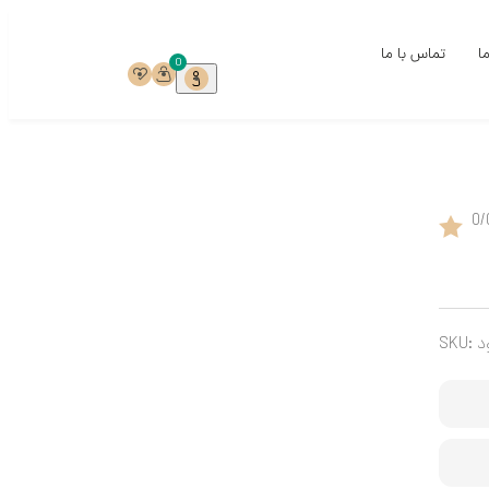
ما
تماس با ما
0
ی
0
/
ی
خ
ست
د
SKU:
ری
میک‌