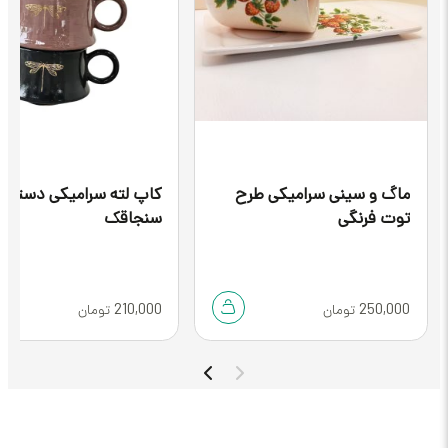
سینی سرامیکی طرح
کاپ لته سرامیکی دستساز
نگی
سنجاقک
210,000
2
تومان
تومان