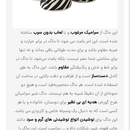
گ از
سرامیک مرغوب
و با
لعاب بدون سرب
ساخته
ت. این امر باعث می شود تا ماگ در برابر حرارت و
قاوم باشد و برای مدت طولانی باقی بماند و نه تنها
لامتی شما مضر نیست، بلکه باعث می‌شود تا ماگ در
خط و خش و رنگ‌رفتگی
مقاوم
باشد. این ماگ به طور
ست‌ساز
است و از ظرافت و دقت بالایی در ساخت آن
ه شده است. هر ماگ منحصربه‌فرد است و هیچ دو
ای از آن دقیقاً شبیه به هم نیستند. ماگ شیر سرامیکی
رخر،
هدیه ای بی نظیر
برای دوستان، خانواده و یا هر
ت که به دنبال یک وسیله خاص و کاربردی می باشد.
گ برای
نوشیدن انواع نوشیدنی های گرم و سرد
مانند
هوه، شیر، شکلات داغ و ... مناسب است. این ماگ را