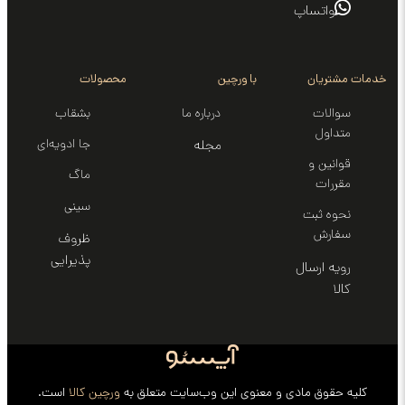
اتساپ
ریان
با ورچین
محصولات
لات
درباره ما
بشقاب
اول
جا ادویه‌ای
مجله
ین و
ماگ
رات
سینی‌
ه ثبت
رش
ظروف
پذیرایی
 ارسال
قوق مادی و معنوی این وب‌سایت متعلق به
ورچین کالا
است.