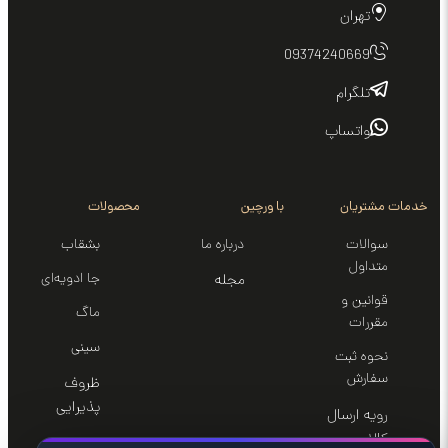
تهران
09374240669
تلگرام
واتساپ
خدمات مشتریان
با ورچین
محصولات
سوالات
درباره ما
بشقاب
متداول
جا ادویه‌ای
مجله
قوانین و
ماگ
مقررات
سینی‌
نحوه ثبت
سفارش
ظروف
پذیرایی
رویه ارسال
کالا