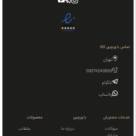
تماس با ورچین کالا
تهران
09374240669
تلگرام
واتساپ
خدمات مشتریان
با ورچین
محصولات
سوالات
درباره ما
بشقاب
متداول