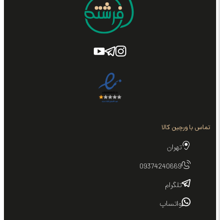
تماس با ورچین کالا
تهران
09374240669
تلگرام
واتساپ