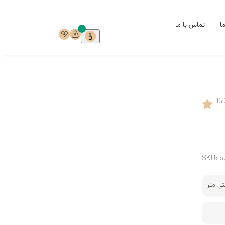
ما
تماس با ما
0
ی
0
/
ی
خ
ست
SKU:
5
ری
میک‌