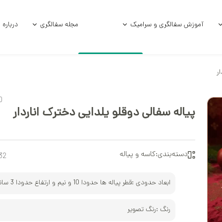
آموزش سفالگری و سرامیک
مجله سفالگری
درباره 
ر
امیکی
آموزش و فرمول لعاب
آموزش زیر لعاب
0
امیکی خام
آموزش سفالگر
پیاله سفالی دوقلو یلدایی دخترک اناردار
ی استوک
سفالگری با چر
الی
سفالگری با د
دسته‌بندی:
کاسه و پیاله
32
آموزش لعاب‌کا
ابعاد حدودی :
قطر پیاله ها حدودا 10 و نیم و ارتفاع حدودا 3 سانتی متر
آموزش هنر سرا
رنگ :
رنگ تصویر