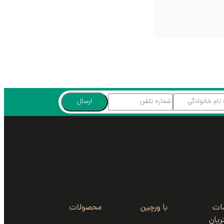
ارسال
ات
با ورچین
محصولات
یان