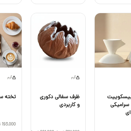
گرم
گرم
بیسکوییت
ظرف سفالی دکوری
تخته سر
 سرامیکی
و کاربردی
ای
193,000
ت