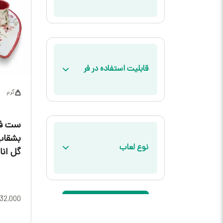
قابلیت استفاده در فر
گرم
ست فن
بشقاب
نوع لعاب
گل انار
32,000