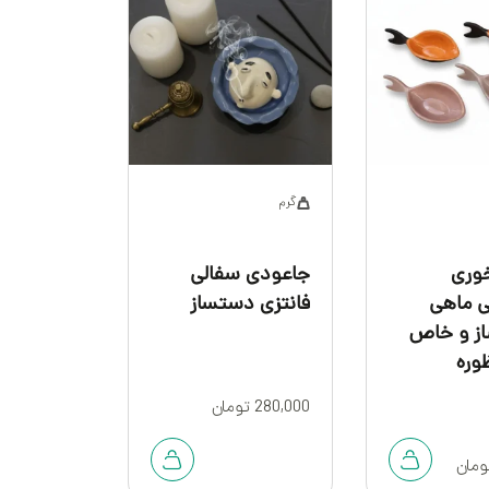
گرم
وری
جاعودی سفالی
ی ماهی
فانتزی دستساز
ز و خاص
وره
280,000
تومان
ومان