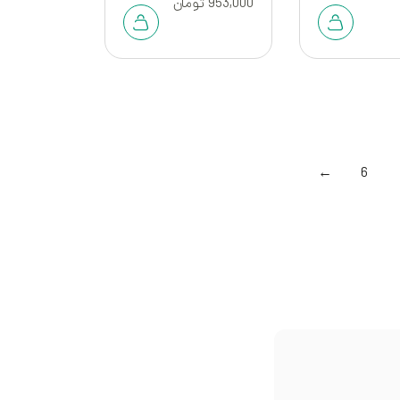
953,000
تومان
←
6