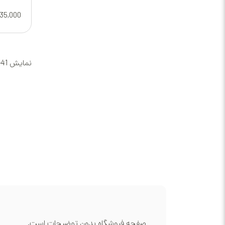
35,000
نمایش 41–60 از 108 نتیجه
صفحه فروشگاه بدون توضیحات است.