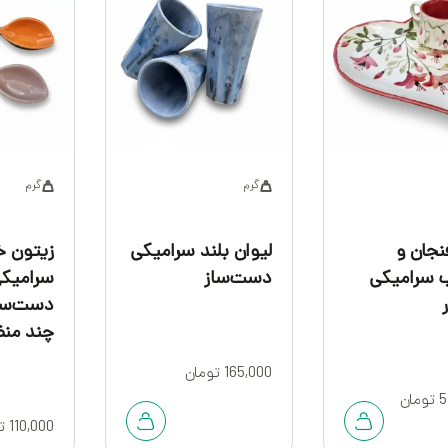
گرم
گرم
جان و
لیوان بلند سرامیکی
زیتون خ
 سرامیکی
دست‌ساز
سرامیک
دست‌سا
چند منظ
165,000
تومان
5
تومان
110,000
ت