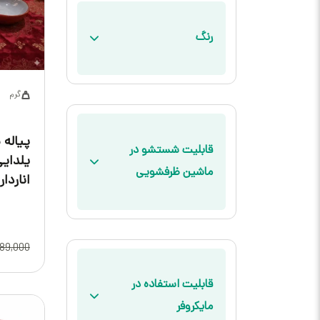
رنگ
گرم
پیاله 
قابلیت شستشو در
یلدای
ماشین ظرفشویی
اناردار
89,000
قابلیت استفاده در
مایکروفر