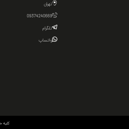
تهران
09374240669
تلگرام
واتساپ
کلیه ح