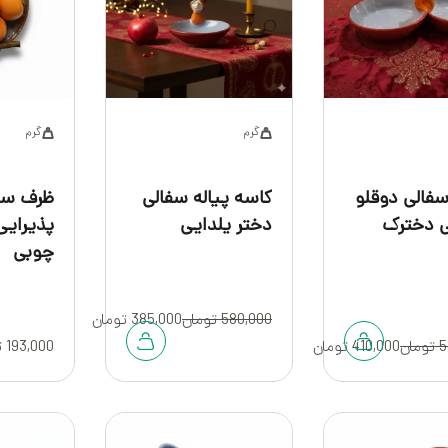
کوره و پخت‌
گرم
گرم
سفالی دوقلو
کاسه پیاله سفالی
ظرف سف
ی دخترک
دختر یلدایی
پذیرایی
چوبی
580,000
تومان
385,000
تومان
5
تومان
410,000
تومان
193,000
ت