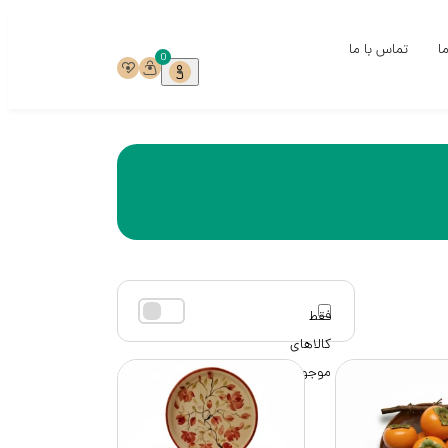
ما
تماس با ما
0
ی
ی
خ
ست
ری
میک‌