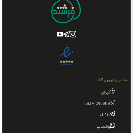
تماس با ورچین کالا
تهران
09374240669
تلگرام
واتساپ