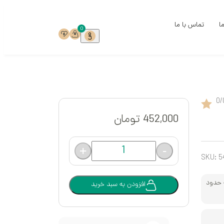
ما
تماس با ما
0
ی
0
/
ی
452,000
تومان
خ
+
-
ست
SKU:
5
ری
 حدود
افزودن به سبد خرید
میک‌