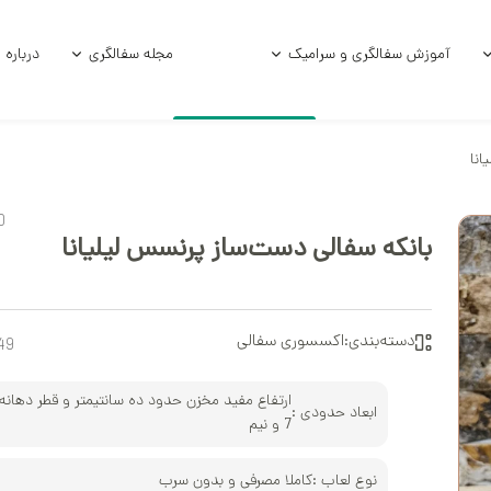
آموزش سفالگری و سرامیک
مجله سفالگری
درباره 
انا
امیکی
آموزش و فرمول لعاب
آموزش زیر لعاب
0
امیکی خام
آموزش سفالگر
بانکه سفالی دست‌ساز پرنسس لیلیانا
ی استوک
سفالگری با چر
الی
سفالگری با د
دسته‌بندی:
اکسسوری سفالی
49
آموزش لعاب‌کا
ارتفاع مفید مخزن حدود ده سانتیمتر و قطر دهانه
ابعاد حدودی :
7 و نیم
آموزش هنر سرا
نوع لعاب :
کاملا مصرفی و بدون سرب