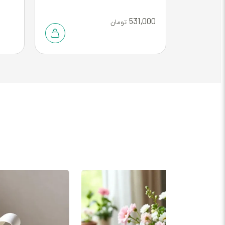
531,000
تومان