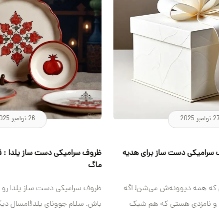
26 نوامبر 2025
ظروف سرامیکی دست ساز یلدا : قرمز اناری، انار، ماهی و
تفا
ماگ
سفال
ظروف سرامیکی دست ساز یلدا رو میخوای با من همراه
به‌ک
باش. سلام جوونای یلدا!امسال دیگه حال اون بشقابای
کامل