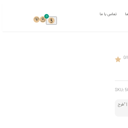
ما
تماس با ما
0
ی
0
/
ی
خ
ست
SKU:
5
ری
| "طرح
میک‌