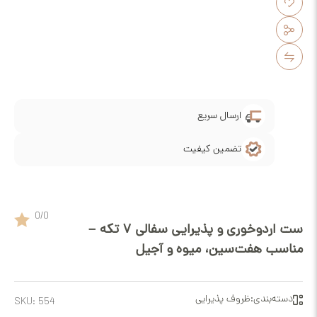
ارسال سریع
تضمین کیفیت
0
/
0
ست اردوخوری و پذیرایی سفالی ۷ تکه –
فت‌سین، میوه و آجیل
ی:
ظروف پذیرایی
SKU:
554